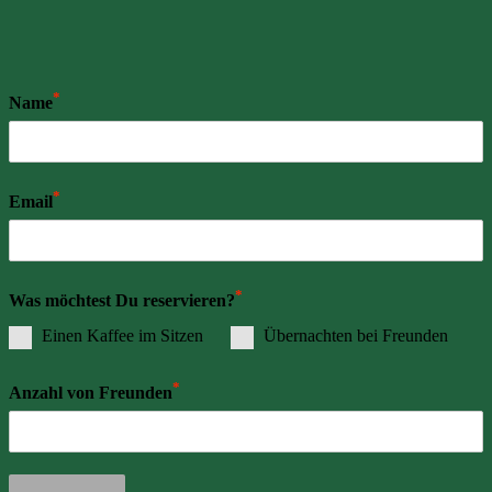
*
Name
*
Email
*
Was möchtest Du reservieren?
Einen Kaffee im Sitzen
Übernachten bei Freunden
*
Anzahl von Freunden