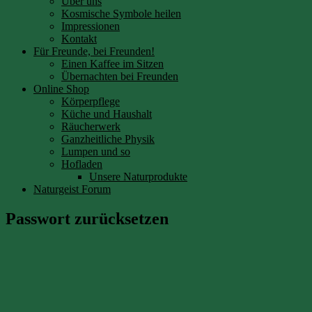
Über uns
Kosmische Symbole heilen
Impressionen
Kontakt
Für Freunde, bei Freunden!
Einen Kaffee im Sitzen
Übernachten bei Freunden
Online Shop
Körperpflege
Küche und Haushalt
Räucherwerk
Ganzheitliche Physik
Lumpen und so
Hofladen
Unsere Naturprodukte
Naturgeist Forum
Passwort zurücksetzen
Um dein Passwort zurückzusetzen, gib bitte unten deine E-
Mail-Adresse oder deinen Benutzernamen ein.